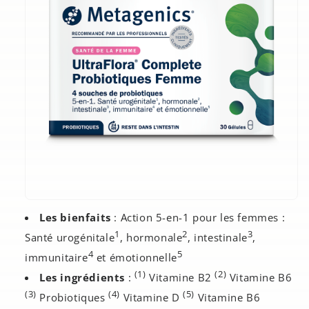
Les bienfaits
: Action 5-en-1 pour les femmes :
1
2
3
Santé urogénitale
, hormonale
, intestinale
,
4
5
immunitaire
et émotionnelle
(1)
(2)
Les ingrédients
:
Vitamine B2
Vitamine B6
(3)
(4)
(5)
Probiotiques
Vitamine D
Vitamine B6