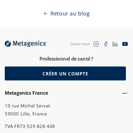
Retour au blog
Translation 
Instagram
Facebook
YouTu
Suivez-nous
fr.general.soc
Professionnel de santé ?
CRÉER UN COMPTE
Metagenics France
10 rue Michel Servet
59000 Lille, France
TVA FR73 929 828 408