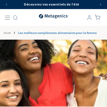
et
Découvrez vos essentiels de l'été
L
passer
au
contenu
Connexion
Panier
/
Les meilleurs compléments alimentaires pour la femme
Accueil