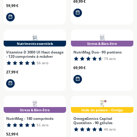
Prix
69,99 €
Prix
i
59,99 €
habituel
habituel
o
n
:
Nutriments essentiels
Stress & Bien-être
Vitamine D 3000 UI Haut dosage
NutriMag Duo - 90 portions
- 120 comprimés à mâcher
79 avis
56 avis
Prix
69,99 €
Prix
27,99 €
habituel
habituel
Stress & Bien-être
Huile de poisson - Oméga
NutriMag - 180 comprimés
OmegaGenics Capital
Quotidien - 90 gélules
51 avis
46 avis
Prix
52,99 €