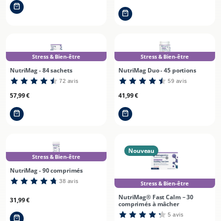
habituel
Stress & Bien-être
Stress & Bien-être
NutriMag - 84 sachets
NutriMag Duo - 45 portions
72 avis
59 avis
Prix
Prix
57,99 €
41,99 €
habituel
habituel
Nouveau
Stress & Bien-être
NutriMag - 90 comprimés
38 avis
Stress & Bien-être
NutriMag® Fast Calm – 30
Prix
31,99 €
comprimés à mâcher
habituel
5 avis