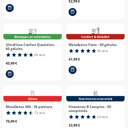
Prix
52,99 €
habituel
habituel
Biotiques et microbiote
Confort & Mobilité
UltraFlora Confort Quotidien-
MetaActive Forte - 60 gélules
60 gélules
49 avis
66 avis
Prix
41,99 €
Prix
45,99 €
habituel
habituel
Détox
Nutriments essentiels
MetaDetox 360 - 38 portions
Vitamines B Complex - 90
comprimés
73 avis
24 avis
Prix
76,99 €
Prix
33,99 €
habituel