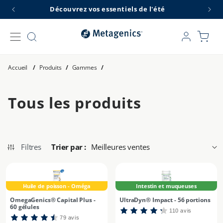
et
Découvrez vos essentiels de l'été
L
passer
au
contenu
Connexion
Panier
Accueil
/
Produits
/
Gammes
/
C
Tous les produits
o
l
Filtres
Trier par :
l
e
Huile de poisson - Oméga
Intestin et muqueuses
c
OmegaGenics® Capital Plus -
UltraDyn® Impact - 56 portions
60 gélules
110 avis
t
79 avis