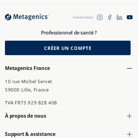
Translation 
Instagram
Facebook
YouTu
Suivez-nous
fr.general.soc
Professionnel de santé ?
CRÉER UN COMPTE
Metagenics France
10 rue Michel Servet
59000 Lille, France
TVA FR73 929 828 408
À propos de nous
Support & assistance