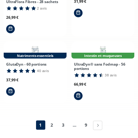
Prix
31,99 €
UltraFlora Fibres - 28 sachets
habituel
2 avis
Prix
26,99 €
habituel
Nutriments essentiels
Intestin et muqueuses
GlutaDyn - 60 portions
UltraDyn® sans Fodmap - 56
portions
40 avis
38 avis
Prix
37,99 €
Prix
66,99 €
habituel
habituel
1
2
3
…
9