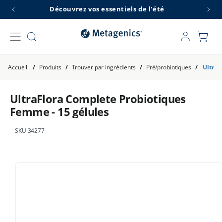
et
Découvrez vos essentiels de l'été
L
passer
au
contenu
Connexion
Panier
Accueil
/
Produits
/
Trouver par ingrédients
/
Pré/probiotiques
/
UltraF
UltraFlora Complete Probiotiques
Femme - 15 gélules
SKU 34277
Passer aux
informations
produits