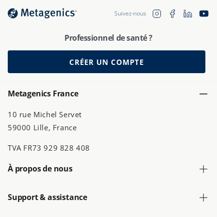
Translation 
Instagram
Facebook
YouTu
Suivez-nous
fr.general.soc
Professionnel de santé ?
CRÉER UN COMPTE
Metagenics France
10 rue Michel Servet
59000 Lille, France
TVA FR73 929 828 408
À propos de nous
Support & assistance