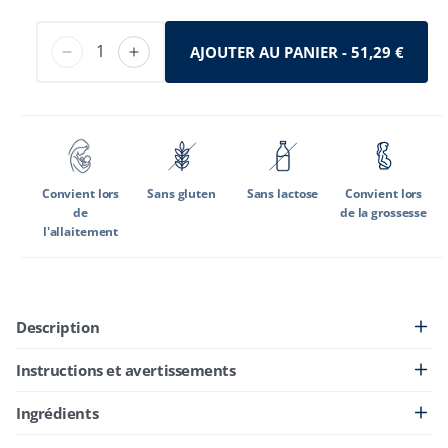
AJOUTER AU PANIER
- 51,29 €
Réduire
Augmenter
la
la
quantité
quantité
de
de
MetaActive
MetaActive
Résolution
Résolution
-
-
Convient lors
Sans gluten
Sans lactose
Convient lors
60
60
de
de la grossesse
gélules
gélules
l'allaitement
Description
Instructions et avertissements
Ingrédients