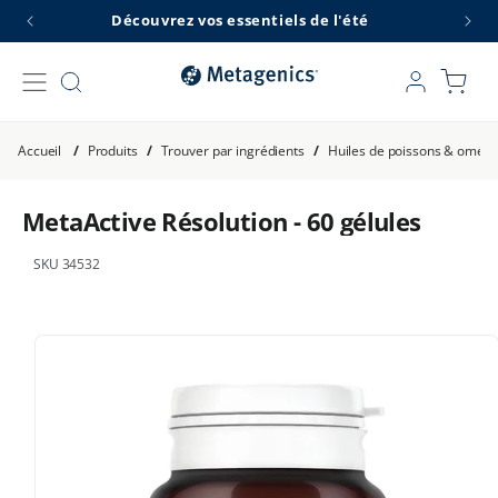
et
Découvrez vos essentiels de l'été
L
passer
au
contenu
Connexion
Panier
Accueil
/
Produits
/
Trouver par ingrédients
/
Huiles de poissons & omég
MetaActive Résolution - 60 gélules
SKU 34532
Passer aux
informations
produits