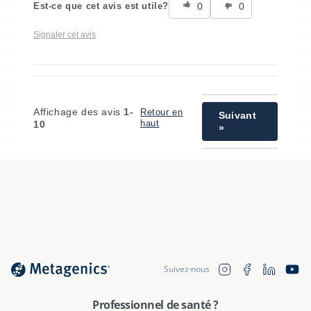
0
0
Est-ce que cet avis est utile?
Signaler cet avis
Affichage des avis
1-
Retour en
Suivant
haut
10
»
Translation 
Instagram
Facebook
YouTu
Suivez-nous
fr.general.soc
Professionnel de santé ?