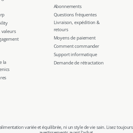
Abonnements
orp
Questions fréquentes
Livraison, expédition &
lity
retours
 valeurs
Moyens de paiement
ngagement
Comment commander
Support informatique
e la
Demande de rétractation
enics
ires
tation variée et équilibrée, ni un style de vie sain. Lisez toujours l'ét
avertissements avant l'achat.