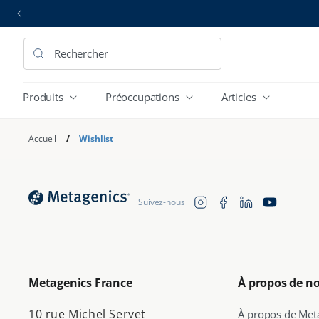
et
passer
au
contenu
Rechercher
Produits
Préoccupations
Articles
Accueil
/
Wishlist
Translation missing:
Instagram
Facebook
YouTube
Suivez-nous
fr.general.social.link
Metagenics France
À propos de n
10 rue Michel Servet
À propos de Met