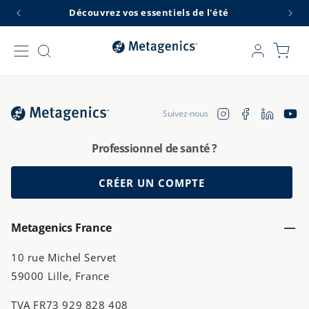
et
Découvrez vos essentiels de l'été
L
passer
au
contenu
Connexion
Panier
Translation 
Instagram
Facebook
YouTu
Suivez-nous
fr.general.soc
Professionnel de santé ?
CRÉER UN COMPTE
Metagenics France
10 rue Michel Servet
59000 Lille, France
TVA FR73 929 828 408