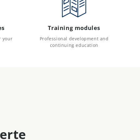
es
Training modules
r your
Professional development and
continuing education
erte