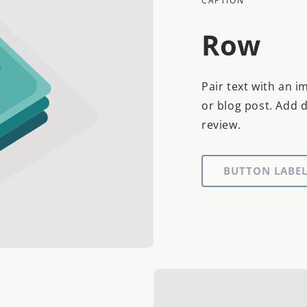
CAPTION
Row
Pair text with an i
or blog post. Add de
review.
BUTTON LABE