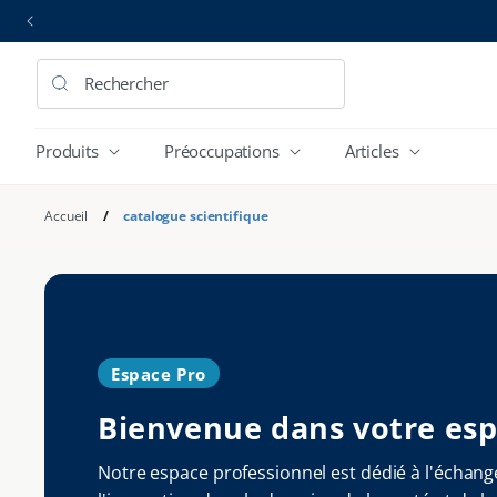
et
passer
au
contenu
Rechercher
Produits
Préoccupations
Articles
Accueil
/
catalogue scientifique
Espace Pro
Bienvenue dans votre esp
Notre espace professionnel est dédié à l'échang