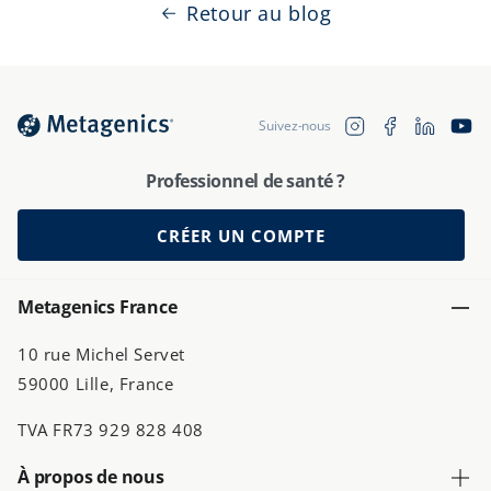
Retour au blog
Translation 
Instagram
Facebook
YouTu
Suivez-nous
fr.general.soc
Professionnel de santé ?
CRÉER UN COMPTE
Metagenics France
10 rue Michel Servet
59000 Lille, France
TVA FR73 929 828 408
À propos de nous