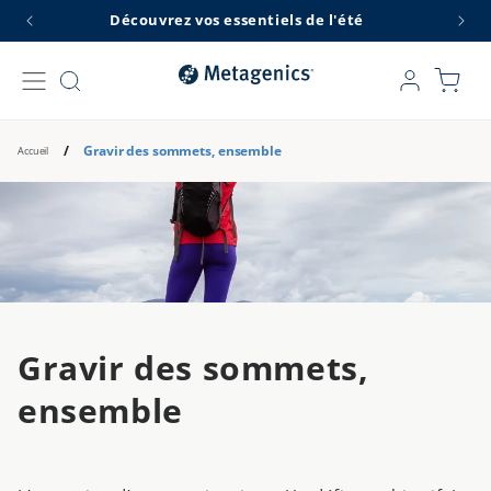
et
Découvrez vos essentiels de l'été
L
passer
au
contenu
Connexion
Panier
/
Gravir des sommets, ensemble
Accueil
Gravir des sommets,
ensemble