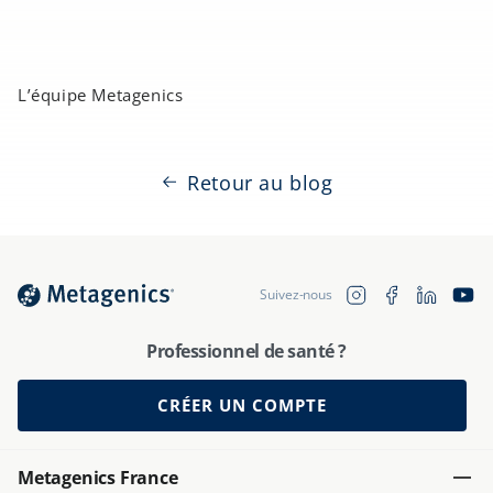
L’équipe Metagenics
Retour au blog
Translation 
Instagram
Facebook
YouTu
Suivez-nous
fr.general.soc
Professionnel de santé ?
CRÉER UN COMPTE
Metagenics France